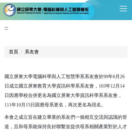
跳
到
主
要
:::
內
容
區
首頁
系友會
國立屏東大學電腦科學與人工智慧學系系友會
於99年6月26
日成立國立屏東教育大學
資訊科學系系友會
，
103年12月14
日因應學校合併更名為
國立屏東大學
資訊科學系系友會，
111年10月15日因應母系更名，再次更名為現名。
本會之成立旨在建立畢業的系友們一個相互交流與認識的管
道，
且和母系能保持良好聯繫並提供母系相關產業對於人才