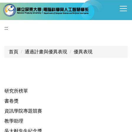
跳
到
主
要
:::
內
容
區
首頁
通過計畫與優異表現
優異表現
研究所榜單
書卷獎
資訊學院專題競賽
教學助理
吳大猷先生紀念獎