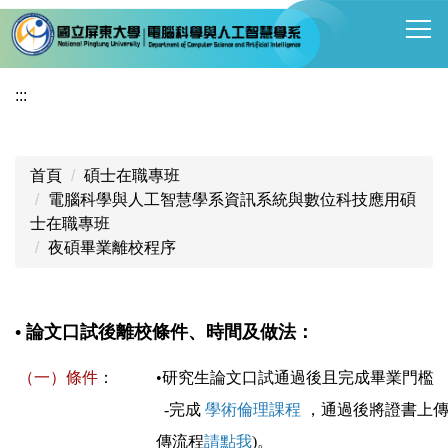
跳
到
主
要
:::
內
容
區
首頁
碩士在職專班
電腦科學與人工智慧學系資訊系統與數位科技應用碩
士在職專班
夜碩畢業離校程序
• 論文口試後離校條件、時間及做法：
（一）條件
：
•研究生論文口試通過後且完成畢業門檻
-完成
學術倫理課程
，通過後將證書上
傳流程
請點我
)。