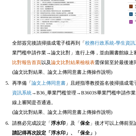
全部簽完後請掃描成電子檔再到「
校務行政系統-學生資訊
業門檻申請作業→論文比對」進行上傳，並由圖書館線上
比對報告首頁
以及
論文比對結果檢核表
需保留至於最後連
(
論文比對結果、論文上傳同意書上傳操作說明
)
5.
再準備「
論文上傳同意書
」且經指導教授簽名後
掃描成電
資訊系統
→
B36_畢業門檻管理→B3603S畢業門檻申請
線上審閱是否通過
。
(
論文比對結果、論文上傳同意書上傳操作說明
)
6.
請務必完成
設定
「
浮水印
」及「
保全
」後才可以
上傳前至
請記得再次設定「浮水印」、「保全」
)