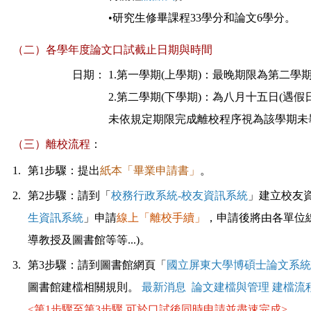
•
研究生修畢課程33學分和論文6學分
。
（二）各學年度論文口試截止日期與時間
日期：
1.第一學期(上學期)：最晚期限為第二學
2.第二學期(
下學期)
：
為八月十五日(遇假
未依規定期限完成離校程序視為該學期未畢
（三）離校流程
：
1.
第1步驟：提出
紙本
「畢業申請書」
。
2.
第2步驟：請到
「
校務行政系統-校友資訊系統
」建立校友
生資訊系統
」申請
線上
「離校手續」
，申請後將由各單位
導教授及圖書館等等...)
。
3.
第3步驟：請到
圖書館網頁「
國立屏東大學博碩士論文系統
圖書館建檔相關規則。
最新消息
論文建檔與管理
建檔流
<
第1步驟至第3步驟 可於口試後同時申請並盡速完成
>