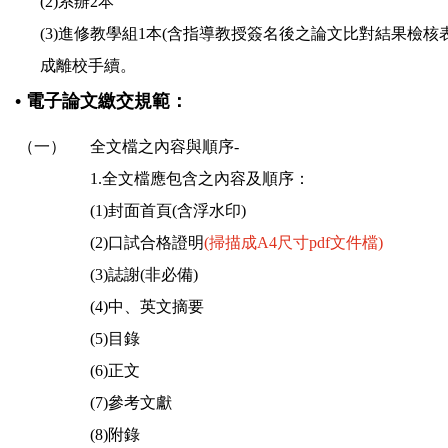
(2)系辦2本
(3)
進修教學組
1本(含指導教授簽名後之論文比對結果檢核
成離校手續。
• 電子論文繳交規範：
（一）
全文檔之內容與順序-
1.全文檔應包含之內容及順序：
(1)封面首頁(含浮水印)
(2)口試合格證明
(掃描成A4尺寸pdf文件檔)
(3)誌謝(非必備)
(4)中、英文摘要
(5)目錄
(6)正文
(7)參考文獻
(8)附錄