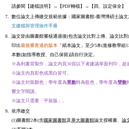
請參閱【
建檔說明
】→【PDF轉檔】→【四、設定保全】
7.
數位論文上傳繳交規範依據：國家圖書館-臺灣博碩士論
文建檔與管理操作手冊
8.
論文
皆由圖書館審核通過後
(包含論文比對上傳、論文比對
印出
最後審查過的版本
「紙本論文」至少5本(進修教學組1
本數(如指導教授、自己保留)請自行決定。
※為利書背製作，論文內頁30頁以下者建議單面列印，超
※論文內頁彩色或黑白皆可。
※論文封面顏色：學年度為
單數
時為藍色，學年度為
雙數
響文字閱讀。
※論文只需要「平裝版」。
9.
依序繳交
(1)圖書館2本(含
國家圖書館
及
屏大圖書館
論文授權書、
論