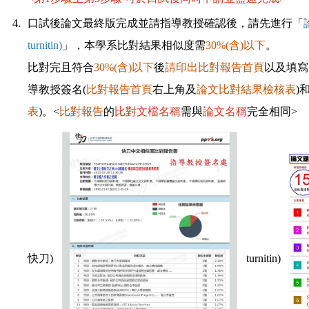
4.
口試後論文最終版完成並請指導教授確認後，請先進行「
turnitin
)
」，本學系比對結果相似度需
30%(含)以下
。
比對完且符合
30%(含)以下
後
請印出比對報告首頁
以及填寫
導教授簽名(
比對報告首頁
右上角及
論文比對結果檢核表
)
表
)。<
比對報告
的
比對文檔名稱
需與
論文名稱
完全相同>
快刀)
turnitin)