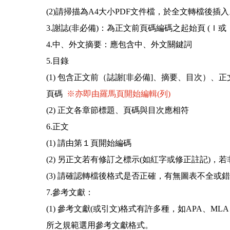
(2)請掃描為A4大小PDF文件檔，於全文轉檔後插
3.謝誌(非必備)：為正文前頁碼編碼之起始頁 (Ｉ
4.中、外文摘要：應包含中、外文關鍵詞
5.目錄
(1) 包含正文前（誌謝[非必備]、摘要、目次）
頁碼
※亦即由羅馬頁開始編輯(列)
(2) 正文各章節標題、頁碼與目次應相符
6.正文
(1) 請由第１頁開始編碼
(2) 另正文若有修訂之標示(如紅字或修正註記)，
(3) 請確認轉檔後格式是否正確，有無圖表不全或
7.參考文獻：
(1) 參考文獻(或引文)格式有許多種，如APA、MLA、N
所之規範選用參考文獻格式。