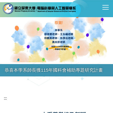
跳
到
主
要
內
容
區
恭喜本學系師長獲115年國科會補助專題研究計畫
:::