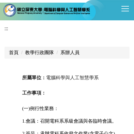
跳
到
主
要
:::
內
容
區
首頁
教學行政團隊
系辦人員
所屬單位：
電腦科學與人工智慧學系
工作事項：
(
一)例行性業務：
1.
會議：召開電科系系級會議與各臨時會議。
2.
簽呈：承辦電科系收發文作業(含電子公文)。