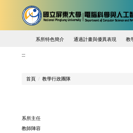
跳
到
主
要
內
系所特色簡介
通過計畫與優異表現
教
容
區
:::
首頁
教學行政團隊
系所主任
教師陣容