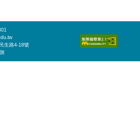
301
du.tw
民生路4-18號
側