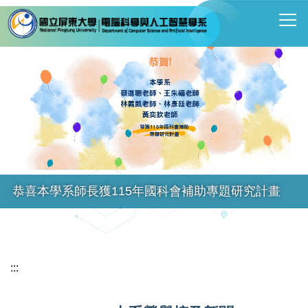
跳
到
主
要
內
容
區
恭喜本學系師長獲115年國科會補助專題研究計畫
:::