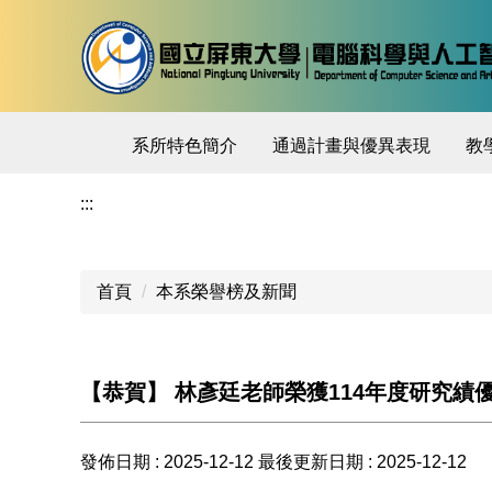
跳
到
主
要
內
系所特色簡介
通過計畫與優異表現
教
容
區
:::
首頁
本系榮譽榜及新聞
【恭賀】 林彥廷老師榮獲114年度研究績優
發佈日期 :
2025-12-12
最後更新日期 :
2025-12-12