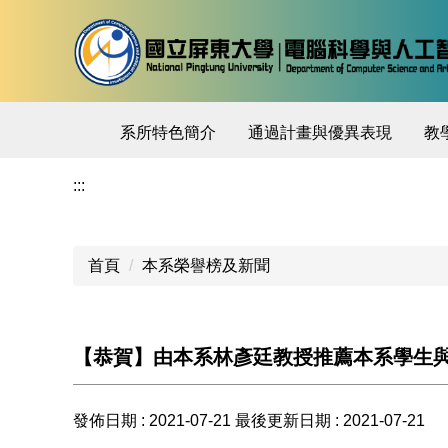
跳
到
主
要
內
系所特色簡介
通過計畫與優異表現
教
容
區
:::
首頁
本系榮譽榜及新聞
【恭賀】由本系林彥廷教授推薦本系學生
發佈日期 :
2021-07-21
最後更新日期 :
2021-07-21