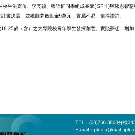
校生洪嘉伶、李亮穎、張語軒同學組成團隊( SFH )與琜恩智
夢計畫決選，並獲圓夢啟動金9萬元，實屬不易，值得讚許。
勵18-25歲（含）之大專院校青年學生發揮創意、實踐夢想，增
TEL：(08)766-3800分機34
E-mail：ptdola@mail.nptu.e