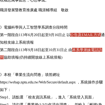
祝福您萬事如意，心想事成。
職涯發展暨教育推廣處 職涯輔導組 敬啟
》電腦科學與人工智慧學系調查分段時間
第一階段自113年6月20日起至9月16日止 以
公告及EMAIL方式
通
知校友
線上系統
填報
第二階段自113年9月18日起至10月31日止 由
本系學弟妹電話訪
問
協助
填報
(仍持續開放線上系統
填報
)
》本校「畢業生流向問卷」填答網址
https://webap.nptu.edu.tw/Web/Secure/default.aspx ，系統操作步驟
如下：
Step1、請點選 「校友資訊系統」，進入「系統登入頁面」
Step2、請勾選「畢業後(1/3/5)年流向調查」，並輸入「帳號(身